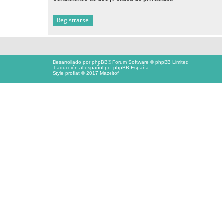
Registrarse
Desarrollado por
phpBB
® Forum Software © phpBB Limited
Traducción al español por
phpBB España
Style proflat © 2017
Mazeltof