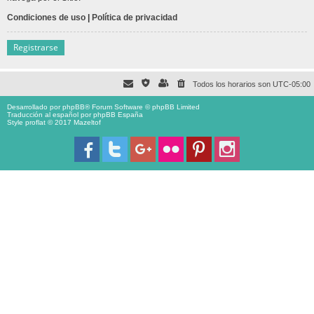
Condiciones de uso
|
Política de privacidad
Registrarse
Todos los horarios son
UTC-05:00
Desarrollado por
phpBB
® Forum Software © phpBB Limited
Traducción al español por
phpBB España
Style proflat © 2017
Mazeltof