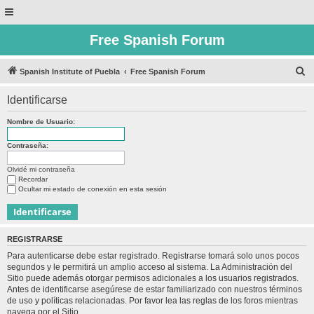
Free Spanish Forum
B
Spanish Institute of Puebla
Free Spanish Forum
u
Identificarse
s
c
Nombre de Usuario:
a
Contraseña:
r
Olvidé mi contraseña
Recordar
Ocultar mi estado de conexión en esta sesión
REGISTRARSE
Para autenticarse debe estar registrado. Registrarse tomará solo unos pocos
segundos y le permitirá un amplio acceso al sistema. La Administración del
Sitio puede además otorgar permisos adicionales a los usuarios registrados.
Antes de identificarse asegúrese de estar familiarizado con nuestros términos
de uso y políticas relacionadas. Por favor lea las reglas de los foros mientras
navega por el Sitio.