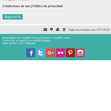
Condiciones de uso
|
Política de privacidad
Registrarse
Todos los horarios son
UTC-05:00
Desarrollado por
phpBB
® Forum Software © phpBB Limited
Traducción al español por
phpBB España
Style proflat © 2017
Mazeltof