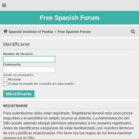
Free Spanish Forum
B
Spanish Institute of Puebla
Free Spanish Forum
u
Identificarse
s
c
Nombre de Usuario:
a
Contraseña:
r
Olvidé mi contraseña
Recordar
Ocultar mi estado de conexión en esta sesión
REGISTRARSE
Para autenticarse debe estar registrado. Registrarse tomará solo unos pocos
segundos y le permitirá un amplio acceso al sistema. La Administración del
Sitio puede además otorgar permisos adicionales a los usuarios registrados.
Antes de identificarse asegúrese de estar familiarizado con nuestros términos
de uso y políticas relacionadas. Por favor lea las reglas de los foros mientras
navega por el Sitio.