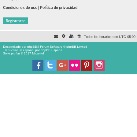
Condiciones de uso
|
Política de privacidad
Registrarse
Todos los horarios son
UTC-05:00
Desarrollado por
phpBB
® Forum Software © phpBB Limited
Traducción al español por
phpBB España
Style proflat © 2017
Mazeltof