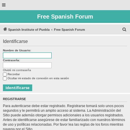
Free Spanish Forum
B
Spanish Institute of Puebla
Free Spanish Forum
u
Identificarse
s
c
Nombre de Usuario:
a
Contraseña:
r
Olvidé mi contraseña
Recordar
Ocultar mi estado de conexión en esta sesión
REGISTRARSE
Para autenticarse debe estar registrado. Registrarse tomará solo unos pocos
segundos y le permitirá un amplio acceso al sistema. La Administración del
Sitio puede además otorgar permisos adicionales a los usuarios registrados.
Antes de identificarse asegúrese de estar familiarizado con nuestros términos
de uso y políticas relacionadas. Por favor lea las reglas de los foros mientras
navega por el Sitio.