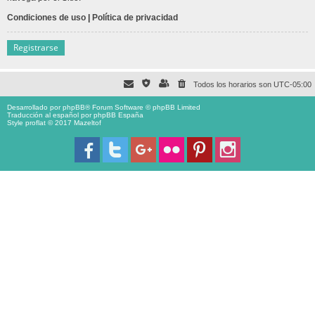
Condiciones de uso
|
Política de privacidad
Registrarse
Todos los horarios son
UTC-05:00
Desarrollado por
phpBB
® Forum Software © phpBB Limited
Traducción al español por
phpBB España
Style proflat © 2017
Mazeltof