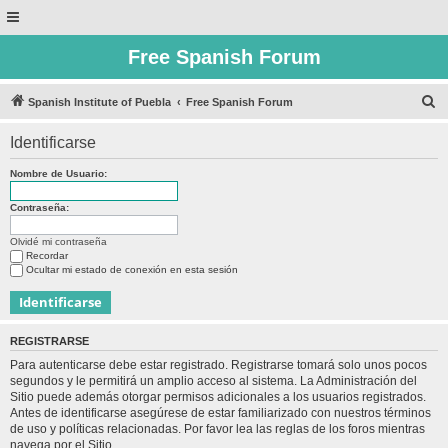
Free Spanish Forum
B
Spanish Institute of Puebla
Free Spanish Forum
u
Identificarse
s
c
Nombre de Usuario:
a
Contraseña:
r
Olvidé mi contraseña
Recordar
Ocultar mi estado de conexión en esta sesión
REGISTRARSE
Para autenticarse debe estar registrado. Registrarse tomará solo unos pocos
segundos y le permitirá un amplio acceso al sistema. La Administración del
Sitio puede además otorgar permisos adicionales a los usuarios registrados.
Antes de identificarse asegúrese de estar familiarizado con nuestros términos
de uso y políticas relacionadas. Por favor lea las reglas de los foros mientras
navega por el Sitio.