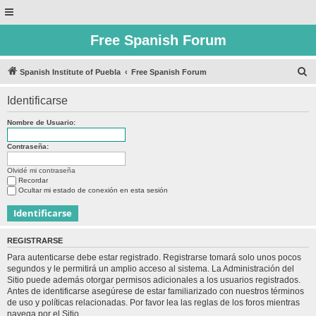
Free Spanish Forum
B
Spanish Institute of Puebla
Free Spanish Forum
u
Identificarse
s
c
Nombre de Usuario:
a
Contraseña:
r
Olvidé mi contraseña
Recordar
Ocultar mi estado de conexión en esta sesión
REGISTRARSE
Para autenticarse debe estar registrado. Registrarse tomará solo unos pocos
segundos y le permitirá un amplio acceso al sistema. La Administración del
Sitio puede además otorgar permisos adicionales a los usuarios registrados.
Antes de identificarse asegúrese de estar familiarizado con nuestros términos
de uso y políticas relacionadas. Por favor lea las reglas de los foros mientras
navega por el Sitio.