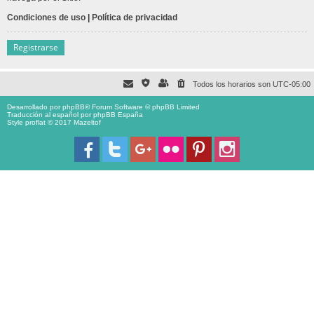
Condiciones de uso
|
Política de privacidad
Registrarse
Todos los horarios son
UTC-05:00
Desarrollado por
phpBB
® Forum Software © phpBB Limited
Traducción al español por
phpBB España
Style proflat © 2017
Mazeltof