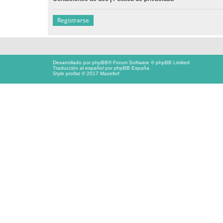
Registrarse
Desarrollado por
phpBB
® Forum Software © phpBB Limited
Traducción al español por
phpBB España
Style proflat © 2017
Mazeltof