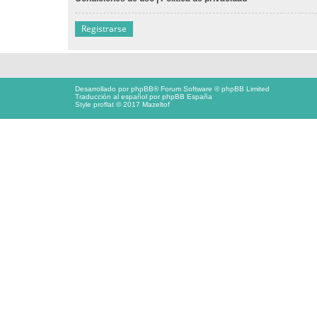
Registrarse
Desarrollado por
phpBB
® Forum Software © phpBB Limited
Traducción al español por
phpBB España
Style proflat © 2017
Mazeltof