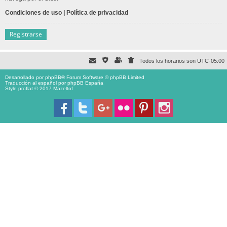
Condiciones de uso
|
Política de privacidad
Registrarse
Todos los horarios son
UTC-05:00
Desarrollado por
phpBB
® Forum Software © phpBB Limited
Traducción al español por
phpBB España
Style proflat © 2017
Mazeltof