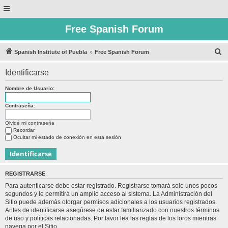
Free Spanish Forum
B
Spanish Institute of Puebla
Free Spanish Forum
u
Identificarse
s
c
Nombre de Usuario:
a
Contraseña:
r
Olvidé mi contraseña
Recordar
Ocultar mi estado de conexión en esta sesión
REGISTRARSE
Para autenticarse debe estar registrado. Registrarse tomará solo unos pocos
segundos y le permitirá un amplio acceso al sistema. La Administración del
Sitio puede además otorgar permisos adicionales a los usuarios registrados.
Antes de identificarse asegúrese de estar familiarizado con nuestros términos
de uso y políticas relacionadas. Por favor lea las reglas de los foros mientras
navega por el Sitio.