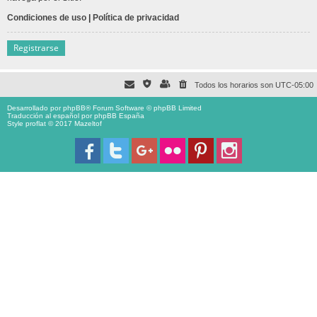
Condiciones de uso
|
Política de privacidad
Registrarse
Todos los horarios son
UTC-05:00
Desarrollado por
phpBB
® Forum Software © phpBB Limited
Traducción al español por
phpBB España
Style proflat © 2017
Mazeltof