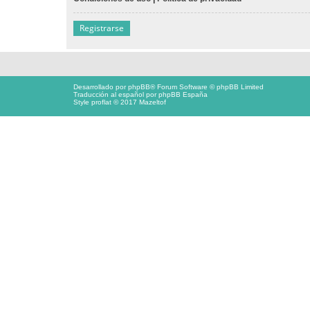
Registrarse
Desarrollado por
phpBB
® Forum Software © phpBB Limited
Traducción al español por
phpBB España
Style proflat © 2017
Mazeltof