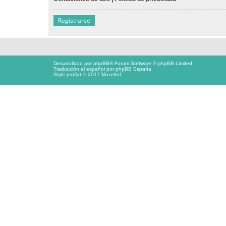
Registrarse
Desarrollado por
phpBB
® Forum Software © phpBB Limited
Traducción al español por
phpBB España
Style proflat © 2017
Mazeltof