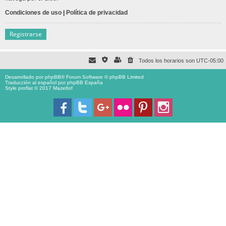
Condiciones de uso
|
Política de privacidad
Registrarse
Todos los horarios son
UTC-05:00
Desarrollado por
phpBB
® Forum Software © phpBB Limited
Traducción al español por
phpBB España
Style proflat © 2017
Mazeltof