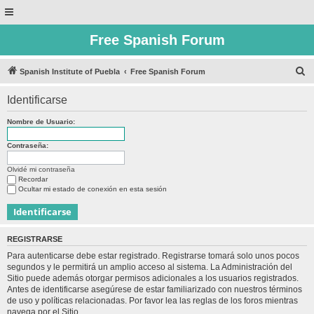
Free Spanish Forum
B
Spanish Institute of Puebla
Free Spanish Forum
u
Identificarse
s
c
Nombre de Usuario:
a
Contraseña:
r
Olvidé mi contraseña
Recordar
Ocultar mi estado de conexión en esta sesión
REGISTRARSE
Para autenticarse debe estar registrado. Registrarse tomará solo unos pocos
segundos y le permitirá un amplio acceso al sistema. La Administración del
Sitio puede además otorgar permisos adicionales a los usuarios registrados.
Antes de identificarse asegúrese de estar familiarizado con nuestros términos
de uso y políticas relacionadas. Por favor lea las reglas de los foros mientras
navega por el Sitio.