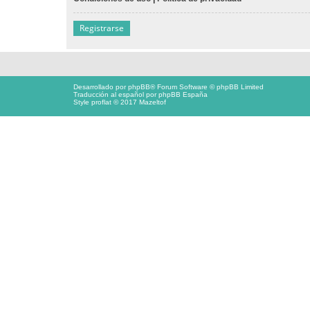
Registrarse
Desarrollado por
phpBB
® Forum Software © phpBB Limited
Traducción al español por
phpBB España
Style proflat © 2017
Mazeltof