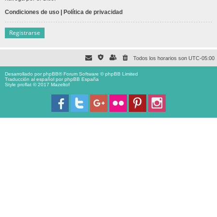
Condiciones de uso
|
Política de privacidad
Registrarse
Todos los horarios son
UTC-05:00
Desarrollado por
phpBB
® Forum Software © phpBB Limited
Traducción al español por
phpBB España
Style proflat © 2017
Mazeltof