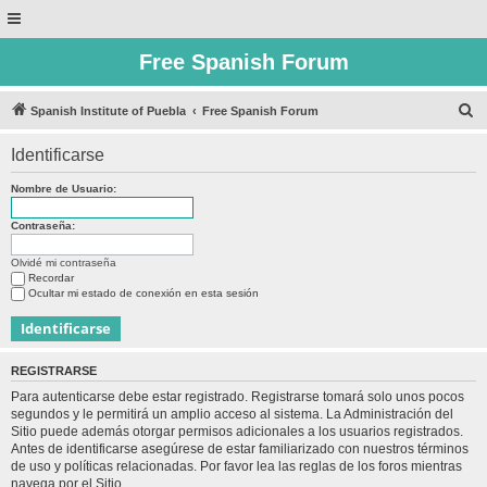
Free Spanish Forum
B
Spanish Institute of Puebla
Free Spanish Forum
u
Identificarse
s
c
Nombre de Usuario:
a
Contraseña:
r
Olvidé mi contraseña
Recordar
Ocultar mi estado de conexión en esta sesión
REGISTRARSE
Para autenticarse debe estar registrado. Registrarse tomará solo unos pocos
segundos y le permitirá un amplio acceso al sistema. La Administración del
Sitio puede además otorgar permisos adicionales a los usuarios registrados.
Antes de identificarse asegúrese de estar familiarizado con nuestros términos
de uso y políticas relacionadas. Por favor lea las reglas de los foros mientras
navega por el Sitio.