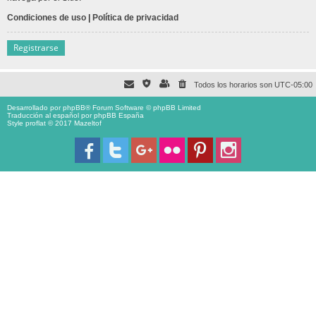
Condiciones de uso
|
Política de privacidad
Registrarse
Todos los horarios son
UTC-05:00
Desarrollado por
phpBB
® Forum Software © phpBB Limited
Traducción al español por
phpBB España
Style proflat © 2017
Mazeltof