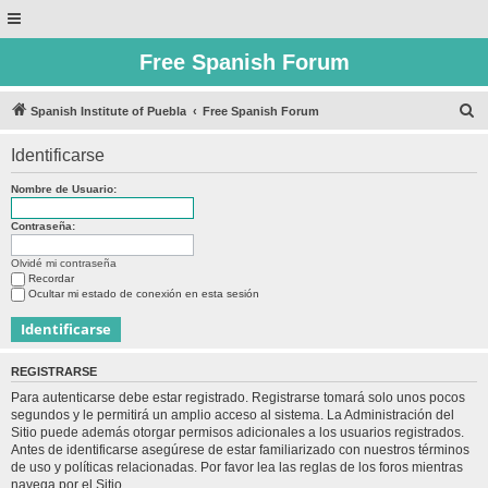
Free Spanish Forum
B
Spanish Institute of Puebla
Free Spanish Forum
u
Identificarse
s
c
Nombre de Usuario:
a
Contraseña:
r
Olvidé mi contraseña
Recordar
Ocultar mi estado de conexión en esta sesión
REGISTRARSE
Para autenticarse debe estar registrado. Registrarse tomará solo unos pocos
segundos y le permitirá un amplio acceso al sistema. La Administración del
Sitio puede además otorgar permisos adicionales a los usuarios registrados.
Antes de identificarse asegúrese de estar familiarizado con nuestros términos
de uso y políticas relacionadas. Por favor lea las reglas de los foros mientras
navega por el Sitio.