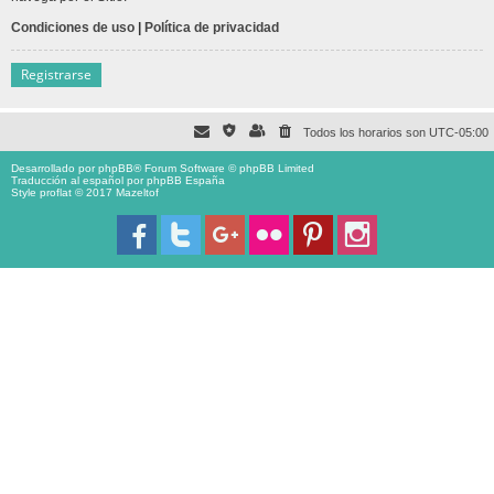
Condiciones de uso
|
Política de privacidad
Registrarse
Todos los horarios son
UTC-05:00
Desarrollado por
phpBB
® Forum Software © phpBB Limited
Traducción al español por
phpBB España
Style proflat © 2017
Mazeltof