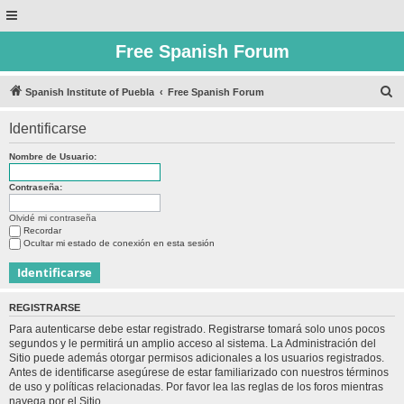
Free Spanish Forum
B
Spanish Institute of Puebla
Free Spanish Forum
u
Identificarse
s
c
Nombre de Usuario:
a
Contraseña:
r
Olvidé mi contraseña
Recordar
Ocultar mi estado de conexión en esta sesión
REGISTRARSE
Para autenticarse debe estar registrado. Registrarse tomará solo unos pocos
segundos y le permitirá un amplio acceso al sistema. La Administración del
Sitio puede además otorgar permisos adicionales a los usuarios registrados.
Antes de identificarse asegúrese de estar familiarizado con nuestros términos
de uso y políticas relacionadas. Por favor lea las reglas de los foros mientras
navega por el Sitio.