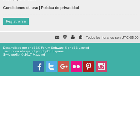
Condiciones de uso
|
Política de privacidad
Registrarse
Todos los horarios son
UTC-05:00
Desarrollado por
phpBB
® Forum Software © phpBB Limited
Traducción al español por
phpBB España
Style proflat © 2017
Mazeltof