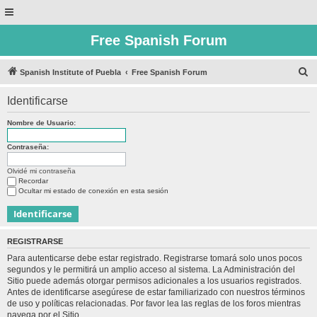
Free Spanish Forum
B
Spanish Institute of Puebla
Free Spanish Forum
u
Identificarse
s
c
Nombre de Usuario:
a
Contraseña:
r
Olvidé mi contraseña
Recordar
Ocultar mi estado de conexión en esta sesión
REGISTRARSE
Para autenticarse debe estar registrado. Registrarse tomará solo unos pocos
segundos y le permitirá un amplio acceso al sistema. La Administración del
Sitio puede además otorgar permisos adicionales a los usuarios registrados.
Antes de identificarse asegúrese de estar familiarizado con nuestros términos
de uso y políticas relacionadas. Por favor lea las reglas de los foros mientras
navega por el Sitio.