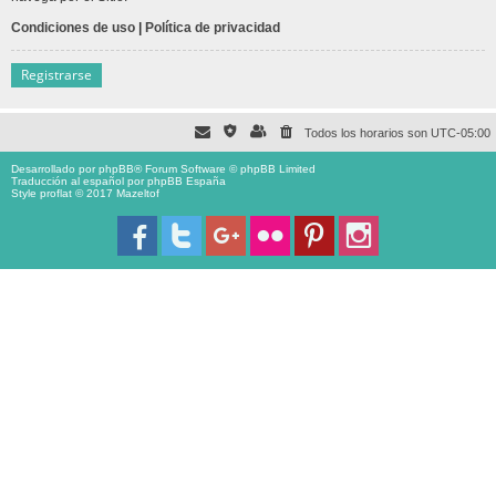
Condiciones de uso
|
Política de privacidad
Registrarse
Todos los horarios son
UTC-05:00
Desarrollado por
phpBB
® Forum Software © phpBB Limited
Traducción al español por
phpBB España
Style proflat © 2017
Mazeltof