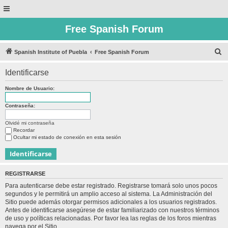
Free Spanish Forum
B
Spanish Institute of Puebla
Free Spanish Forum
u
Identificarse
s
c
Nombre de Usuario:
a
Contraseña:
r
Olvidé mi contraseña
Recordar
Ocultar mi estado de conexión en esta sesión
REGISTRARSE
Para autenticarse debe estar registrado. Registrarse tomará solo unos pocos
segundos y le permitirá un amplio acceso al sistema. La Administración del
Sitio puede además otorgar permisos adicionales a los usuarios registrados.
Antes de identificarse asegúrese de estar familiarizado con nuestros términos
de uso y políticas relacionadas. Por favor lea las reglas de los foros mientras
navega por el Sitio.