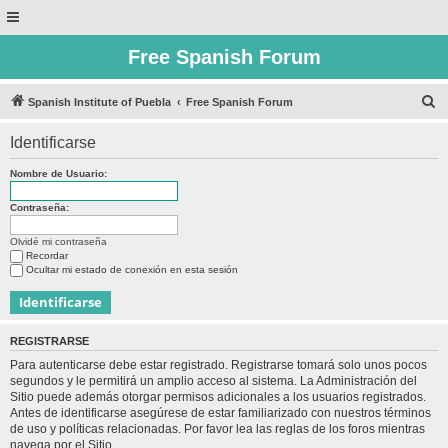
Free Spanish Forum
B
Spanish Institute of Puebla
Free Spanish Forum
u
Identificarse
s
c
Nombre de Usuario:
a
Contraseña:
r
Olvidé mi contraseña
Recordar
Ocultar mi estado de conexión en esta sesión
REGISTRARSE
Para autenticarse debe estar registrado. Registrarse tomará solo unos pocos
segundos y le permitirá un amplio acceso al sistema. La Administración del
Sitio puede además otorgar permisos adicionales a los usuarios registrados.
Antes de identificarse asegúrese de estar familiarizado con nuestros términos
de uso y políticas relacionadas. Por favor lea las reglas de los foros mientras
navega por el Sitio.