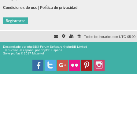
Condiciones de uso
|
Política de privacidad
Registrarse
Todos los horarios son
UTC-05:00
Desarrollado por
phpBB
® Forum Software © phpBB Limited
Traducción al español por
phpBB España
Style proflat © 2017
Mazeltof