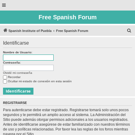
Free Spanish Forum
B
Spanish Institute of Puebla
Free Spanish Forum
u
Identificarse
s
c
Nombre de Usuario:
a
Contraseña:
r
Olvidé mi contraseña
Recordar
Ocultar mi estado de conexión en esta sesión
REGISTRARSE
Para autenticarse debe estar registrado. Registrarse tomará solo unos pocos
segundos y le permitirá un amplio acceso al sistema. La Administración del
Sitio puede además otorgar permisos adicionales a los usuarios registrados.
Antes de identificarse asegúrese de estar familiarizado con nuestros términos
de uso y políticas relacionadas. Por favor lea las reglas de los foros mientras
navega por el Sitio.