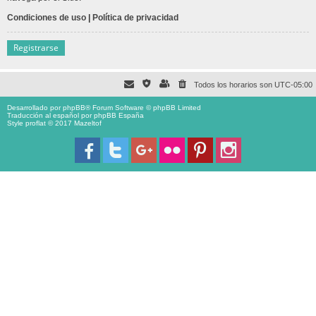
Condiciones de uso
|
Política de privacidad
Registrarse
Todos los horarios son
UTC-05:00
Desarrollado por
phpBB
® Forum Software © phpBB Limited
Traducción al español por
phpBB España
Style proflat © 2017
Mazeltof