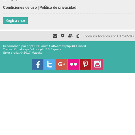
Condiciones de uso
|
Política de privacidad
Registrarse
Todos los horarios son
UTC-05:00
Desarrollado por
phpBB
® Forum Software © phpBB Limited
Traducción al español por
phpBB España
Style proflat © 2017
Mazeltof