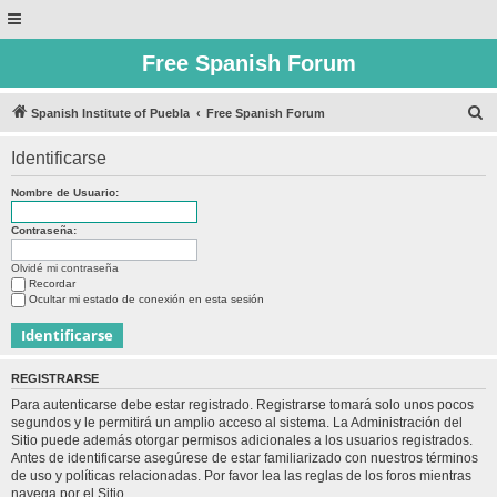
Free Spanish Forum
B
Spanish Institute of Puebla
Free Spanish Forum
u
Identificarse
s
c
Nombre de Usuario:
a
Contraseña:
r
Olvidé mi contraseña
Recordar
Ocultar mi estado de conexión en esta sesión
REGISTRARSE
Para autenticarse debe estar registrado. Registrarse tomará solo unos pocos
segundos y le permitirá un amplio acceso al sistema. La Administración del
Sitio puede además otorgar permisos adicionales a los usuarios registrados.
Antes de identificarse asegúrese de estar familiarizado con nuestros términos
de uso y políticas relacionadas. Por favor lea las reglas de los foros mientras
navega por el Sitio.