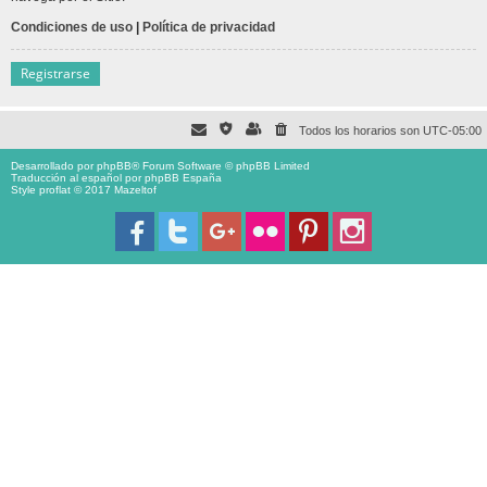
Condiciones de uso
|
Política de privacidad
Registrarse
Todos los horarios son
UTC-05:00
Desarrollado por
phpBB
® Forum Software © phpBB Limited
Traducción al español por
phpBB España
Style proflat © 2017
Mazeltof