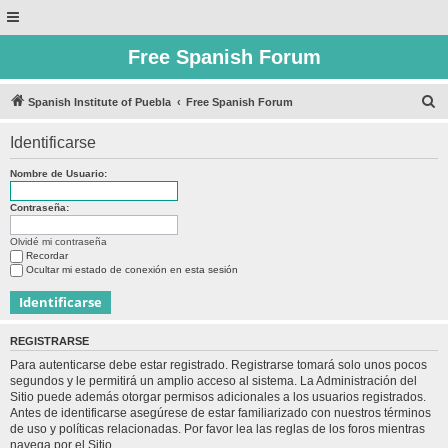
Free Spanish Forum
B
Spanish Institute of Puebla
Free Spanish Forum
u
Identificarse
s
c
Nombre de Usuario:
a
Contraseña:
r
Olvidé mi contraseña
Recordar
Ocultar mi estado de conexión en esta sesión
REGISTRARSE
Para autenticarse debe estar registrado. Registrarse tomará solo unos pocos
segundos y le permitirá un amplio acceso al sistema. La Administración del
Sitio puede además otorgar permisos adicionales a los usuarios registrados.
Antes de identificarse asegúrese de estar familiarizado con nuestros términos
de uso y políticas relacionadas. Por favor lea las reglas de los foros mientras
navega por el Sitio.