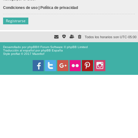
Condiciones de uso
|
Política de privacidad
Registrarse
Todos los horarios son
UTC-05:00
Desarrollado por
phpBB
® Forum Software © phpBB Limited
Traducción al español por
phpBB España
Style proflat © 2017
Mazeltof