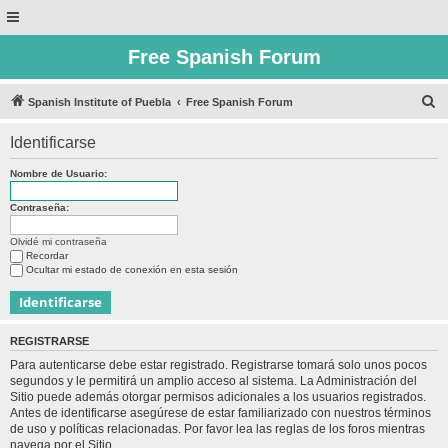
Free Spanish Forum
B
Spanish Institute of Puebla
Free Spanish Forum
u
Identificarse
s
c
Nombre de Usuario:
a
Contraseña:
r
Olvidé mi contraseña
Recordar
Ocultar mi estado de conexión en esta sesión
REGISTRARSE
Para autenticarse debe estar registrado. Registrarse tomará solo unos pocos
segundos y le permitirá un amplio acceso al sistema. La Administración del
Sitio puede además otorgar permisos adicionales a los usuarios registrados.
Antes de identificarse asegúrese de estar familiarizado con nuestros términos
de uso y políticas relacionadas. Por favor lea las reglas de los foros mientras
navega por el Sitio.