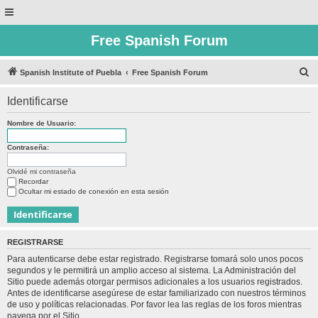
Free Spanish Forum
B
Spanish Institute of Puebla
Free Spanish Forum
u
Identificarse
s
c
Nombre de Usuario:
a
Contraseña:
r
Olvidé mi contraseña
Recordar
Ocultar mi estado de conexión en esta sesión
REGISTRARSE
Para autenticarse debe estar registrado. Registrarse tomará solo unos pocos
segundos y le permitirá un amplio acceso al sistema. La Administración del
Sitio puede además otorgar permisos adicionales a los usuarios registrados.
Antes de identificarse asegúrese de estar familiarizado con nuestros términos
de uso y políticas relacionadas. Por favor lea las reglas de los foros mientras
navega por el Sitio.