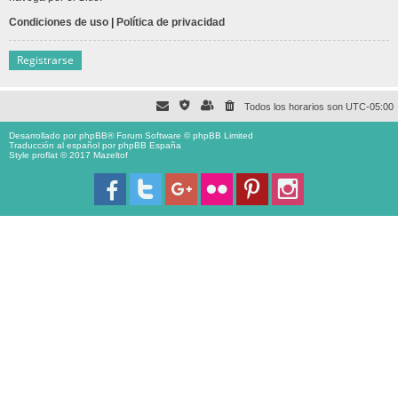
Condiciones de uso
|
Política de privacidad
Registrarse
Todos los horarios son
UTC-05:00
Desarrollado por
phpBB
® Forum Software © phpBB Limited
Traducción al español por
phpBB España
Style proflat © 2017
Mazeltof