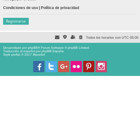
Condiciones de uso
|
Política de privacidad
Registrarse
Todos los horarios son
UTC-05:00
Desarrollado por
phpBB
® Forum Software © phpBB Limited
Traducción al español por
phpBB España
Style proflat © 2017
Mazeltof