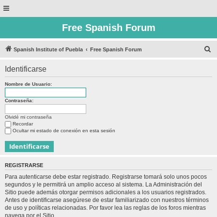
Free Spanish Forum
B
Spanish Institute of Puebla
Free Spanish Forum
u
Identificarse
s
c
Nombre de Usuario:
a
Contraseña:
r
Olvidé mi contraseña
Recordar
Ocultar mi estado de conexión en esta sesión
REGISTRARSE
Para autenticarse debe estar registrado. Registrarse tomará solo unos pocos
segundos y le permitirá un amplio acceso al sistema. La Administración del
Sitio puede además otorgar permisos adicionales a los usuarios registrados.
Antes de identificarse asegúrese de estar familiarizado con nuestros términos
de uso y políticas relacionadas. Por favor lea las reglas de los foros mientras
navega por el Sitio.