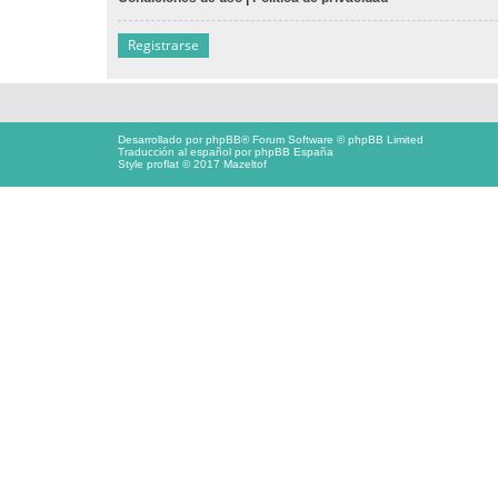
Registrarse
Desarrollado por
phpBB
® Forum Software © phpBB Limited
Traducción al español por
phpBB España
Style proflat © 2017
Mazeltof