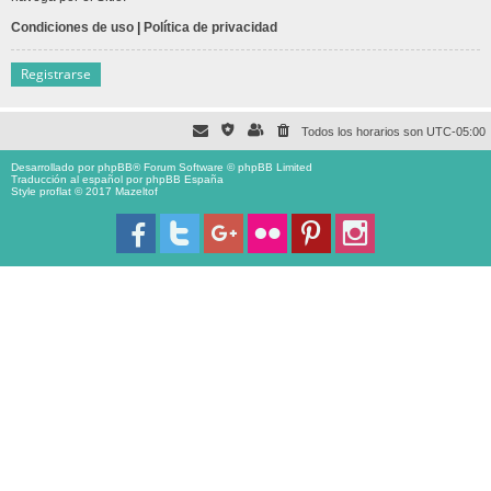
Condiciones de uso
|
Política de privacidad
Registrarse
Todos los horarios son
UTC-05:00
Desarrollado por
phpBB
® Forum Software © phpBB Limited
Traducción al español por
phpBB España
Style proflat © 2017
Mazeltof