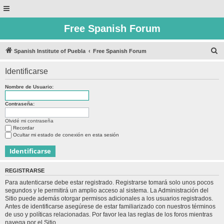
Free Spanish Forum
B
Spanish Institute of Puebla
Free Spanish Forum
u
Identificarse
s
c
Nombre de Usuario:
a
Contraseña:
r
Olvidé mi contraseña
Recordar
Ocultar mi estado de conexión en esta sesión
REGISTRARSE
Para autenticarse debe estar registrado. Registrarse tomará solo unos pocos
segundos y le permitirá un amplio acceso al sistema. La Administración del
Sitio puede además otorgar permisos adicionales a los usuarios registrados.
Antes de identificarse asegúrese de estar familiarizado con nuestros términos
de uso y políticas relacionadas. Por favor lea las reglas de los foros mientras
navega por el Sitio.