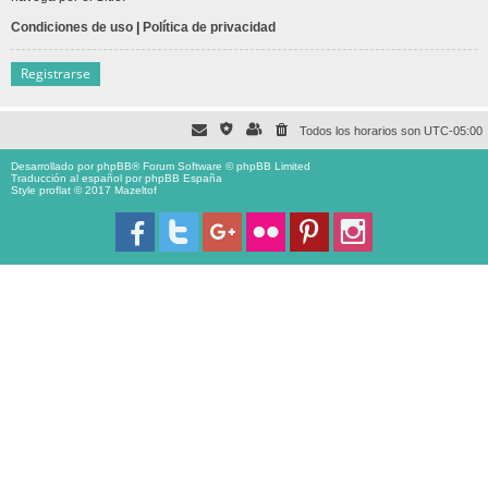
Condiciones de uso
|
Política de privacidad
Registrarse
Todos los horarios son
UTC-05:00
Desarrollado por
phpBB
® Forum Software © phpBB Limited
Traducción al español por
phpBB España
Style proflat © 2017
Mazeltof