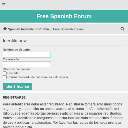
Free Spanish Forum
B
Spanish Institute of Puebla
Free Spanish Forum
u
Identificarse
s
c
Nombre de Usuario:
a
Contraseña:
r
Olvidé mi contraseña
Recordar
Ocultar mi estado de conexión en esta sesión
REGISTRARSE
Para autenticarse debe estar registrado. Registrarse tomará solo unos pocos
segundos y le permitirá un amplio acceso al sistema. La Administración del
Sitio puede además otorgar permisos adicionales a los usuarios registrados.
Antes de identificarse asegúrese de estar familiarizado con nuestros términos
de uso y políticas relacionadas. Por favor lea las reglas de los foros mientras
navega por el Sitio.