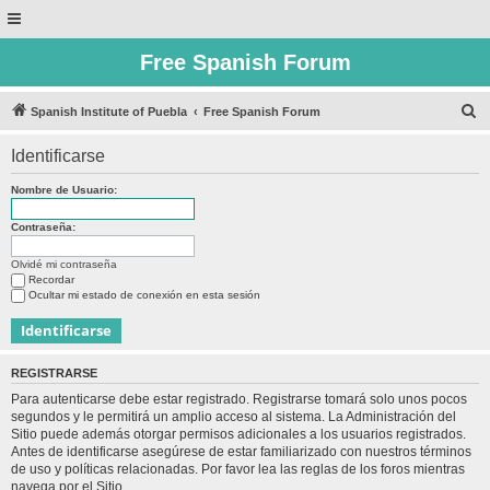
Free Spanish Forum
B
Spanish Institute of Puebla
Free Spanish Forum
u
Identificarse
s
c
Nombre de Usuario:
a
Contraseña:
r
Olvidé mi contraseña
Recordar
Ocultar mi estado de conexión en esta sesión
REGISTRARSE
Para autenticarse debe estar registrado. Registrarse tomará solo unos pocos
segundos y le permitirá un amplio acceso al sistema. La Administración del
Sitio puede además otorgar permisos adicionales a los usuarios registrados.
Antes de identificarse asegúrese de estar familiarizado con nuestros términos
de uso y políticas relacionadas. Por favor lea las reglas de los foros mientras
navega por el Sitio.