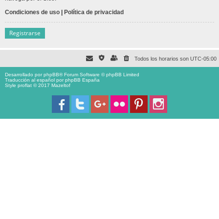
Condiciones de uso
|
Política de privacidad
Registrarse
Todos los horarios son
UTC-05:00
Desarrollado por
phpBB
® Forum Software © phpBB Limited
Traducción al español por
phpBB España
Style proflat © 2017
Mazeltof