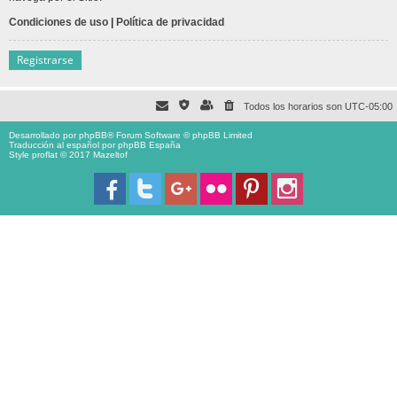
Condiciones de uso
|
Política de privacidad
Registrarse
Todos los horarios son
UTC-05:00
Desarrollado por
phpBB
® Forum Software © phpBB Limited
Traducción al español por
phpBB España
Style proflat © 2017
Mazeltof