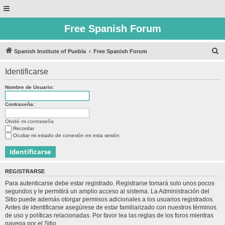
Free Spanish Forum
B
Spanish Institute of Puebla
Free Spanish Forum
u
Identificarse
s
c
Nombre de Usuario:
a
Contraseña:
r
Olvidé mi contraseña
Recordar
Ocultar mi estado de conexión en esta sesión
REGISTRARSE
Para autenticarse debe estar registrado. Registrarse tomará solo unos pocos
segundos y le permitirá un amplio acceso al sistema. La Administración del
Sitio puede además otorgar permisos adicionales a los usuarios registrados.
Antes de identificarse asegúrese de estar familiarizado con nuestros términos
de uso y políticas relacionadas. Por favor lea las reglas de los foros mientras
navega por el Sitio.