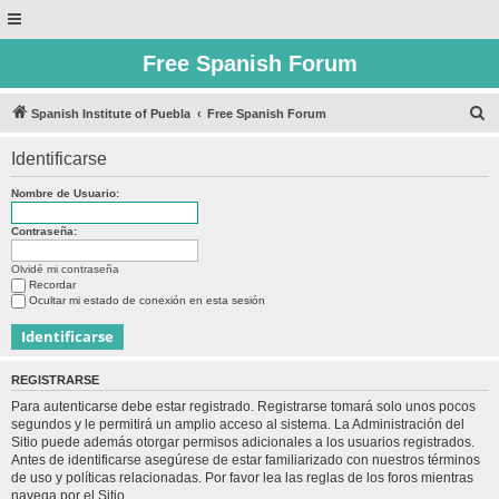
Free Spanish Forum
B
Spanish Institute of Puebla
Free Spanish Forum
u
Identificarse
s
c
Nombre de Usuario:
a
Contraseña:
r
Olvidé mi contraseña
Recordar
Ocultar mi estado de conexión en esta sesión
REGISTRARSE
Para autenticarse debe estar registrado. Registrarse tomará solo unos pocos
segundos y le permitirá un amplio acceso al sistema. La Administración del
Sitio puede además otorgar permisos adicionales a los usuarios registrados.
Antes de identificarse asegúrese de estar familiarizado con nuestros términos
de uso y políticas relacionadas. Por favor lea las reglas de los foros mientras
navega por el Sitio.