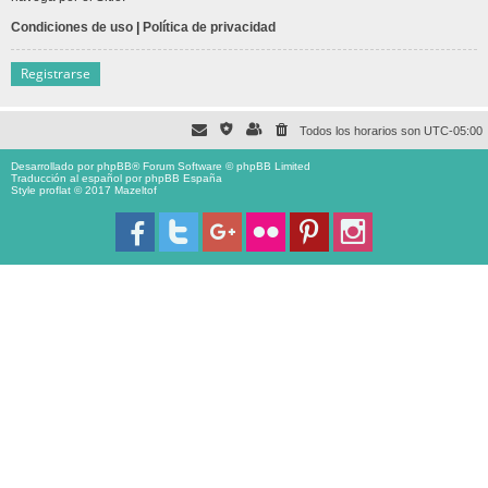
Condiciones de uso
|
Política de privacidad
Registrarse
Todos los horarios son
UTC-05:00
Desarrollado por
phpBB
® Forum Software © phpBB Limited
Traducción al español por
phpBB España
Style proflat © 2017
Mazeltof