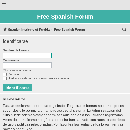
Free Spanish Forum
B
Spanish Institute of Puebla
Free Spanish Forum
u
Identificarse
s
c
Nombre de Usuario:
a
Contraseña:
r
Olvidé mi contraseña
Recordar
Ocultar mi estado de conexión en esta sesión
REGISTRARSE
Para autenticarse debe estar registrado. Registrarse tomará solo unos pocos
segundos y le permitirá un amplio acceso al sistema. La Administración del
Sitio puede además otorgar permisos adicionales a los usuarios registrados.
Antes de identificarse asegúrese de estar familiarizado con nuestros términos
de uso y políticas relacionadas. Por favor lea las reglas de los foros mientras
navega por el Sitio.