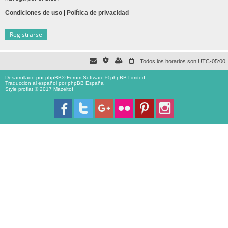
Condiciones de uso
|
Política de privacidad
Registrarse
Todos los horarios son
UTC-05:00
Desarrollado por
phpBB
® Forum Software © phpBB Limited
Traducción al español por
phpBB España
Style proflat © 2017
Mazeltof