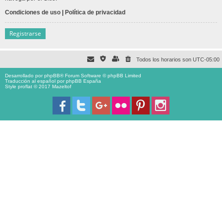
Condiciones de uso
|
Política de privacidad
Registrarse
Todos los horarios son
UTC-05:00
Desarrollado por
phpBB
® Forum Software © phpBB Limited
Traducción al español por
phpBB España
Style proflat © 2017
Mazeltof