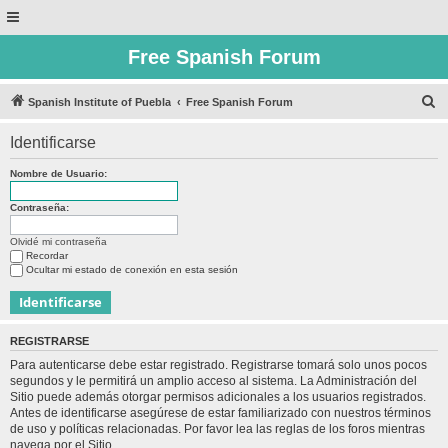
Free Spanish Forum
B
Spanish Institute of Puebla
Free Spanish Forum
u
Identificarse
s
c
Nombre de Usuario:
a
Contraseña:
r
Olvidé mi contraseña
Recordar
Ocultar mi estado de conexión en esta sesión
REGISTRARSE
Para autenticarse debe estar registrado. Registrarse tomará solo unos pocos
segundos y le permitirá un amplio acceso al sistema. La Administración del
Sitio puede además otorgar permisos adicionales a los usuarios registrados.
Antes de identificarse asegúrese de estar familiarizado con nuestros términos
de uso y políticas relacionadas. Por favor lea las reglas de los foros mientras
navega por el Sitio.