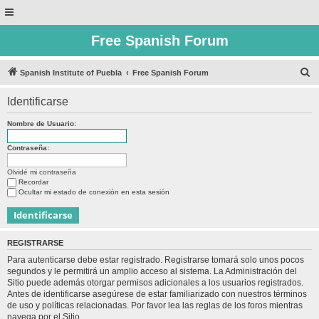
Free Spanish Forum
B
Spanish Institute of Puebla
Free Spanish Forum
u
Identificarse
s
c
Nombre de Usuario:
a
Contraseña:
r
Olvidé mi contraseña
Recordar
Ocultar mi estado de conexión en esta sesión
REGISTRARSE
Para autenticarse debe estar registrado. Registrarse tomará solo unos pocos
segundos y le permitirá un amplio acceso al sistema. La Administración del
Sitio puede además otorgar permisos adicionales a los usuarios registrados.
Antes de identificarse asegúrese de estar familiarizado con nuestros términos
de uso y políticas relacionadas. Por favor lea las reglas de los foros mientras
navega por el Sitio.