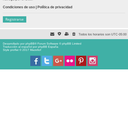
Condiciones de uso
|
Política de privacidad
Registrarse
Todos los horarios son
UTC-05:00
Desarrollado por
phpBB
® Forum Software © phpBB Limited
Traducción al español por
phpBB España
Style proflat © 2017
Mazeltof