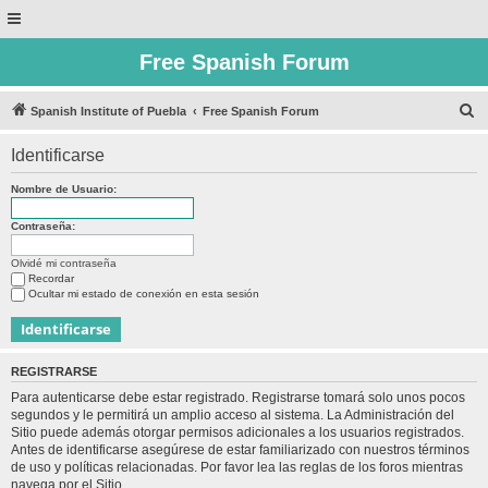
Free Spanish Forum
B
Spanish Institute of Puebla
Free Spanish Forum
u
Identificarse
s
c
Nombre de Usuario:
a
Contraseña:
r
Olvidé mi contraseña
Recordar
Ocultar mi estado de conexión en esta sesión
REGISTRARSE
Para autenticarse debe estar registrado. Registrarse tomará solo unos pocos
segundos y le permitirá un amplio acceso al sistema. La Administración del
Sitio puede además otorgar permisos adicionales a los usuarios registrados.
Antes de identificarse asegúrese de estar familiarizado con nuestros términos
de uso y políticas relacionadas. Por favor lea las reglas de los foros mientras
navega por el Sitio.