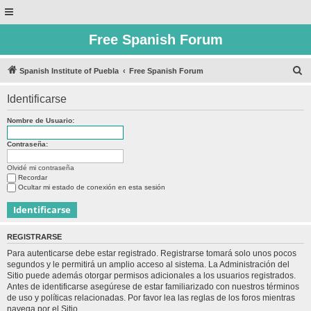
Free Spanish Forum
B
Spanish Institute of Puebla
Free Spanish Forum
u
Identificarse
s
c
Nombre de Usuario:
a
Contraseña:
r
Olvidé mi contraseña
Recordar
Ocultar mi estado de conexión en esta sesión
REGISTRARSE
Para autenticarse debe estar registrado. Registrarse tomará solo unos pocos
segundos y le permitirá un amplio acceso al sistema. La Administración del
Sitio puede además otorgar permisos adicionales a los usuarios registrados.
Antes de identificarse asegúrese de estar familiarizado con nuestros términos
de uso y políticas relacionadas. Por favor lea las reglas de los foros mientras
navega por el Sitio.