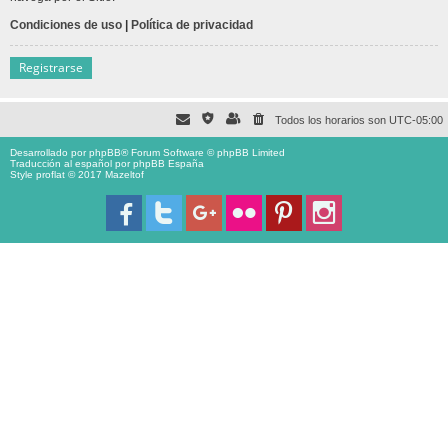
Condiciones de uso
|
Política de privacidad
Registrarse
Todos los horarios son
UTC-05:00
Desarrollado por
phpBB
® Forum Software © phpBB Limited
Traducción al español por
phpBB España
Style proflat © 2017
Mazeltof