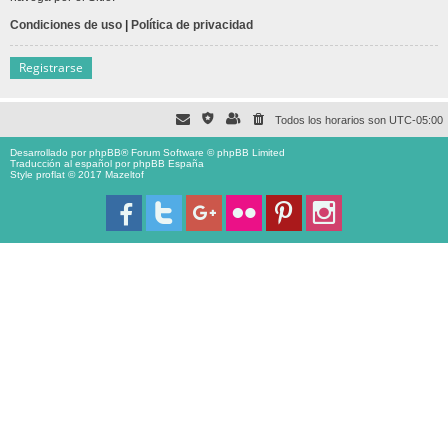
Condiciones de uso
|
Política de privacidad
Registrarse
Todos los horarios son
UTC-05:00
Desarrollado por
phpBB
® Forum Software © phpBB Limited
Traducción al español por
phpBB España
Style proflat © 2017
Mazeltof