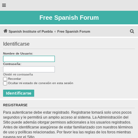
Free Spanish Forum
B
Spanish Institute of Puebla
Free Spanish Forum
u
Identificarse
s
c
Nombre de Usuario:
a
Contraseña:
r
Olvidé mi contraseña
Recordar
Ocultar mi estado de conexión en esta sesión
REGISTRARSE
Para autenticarse debe estar registrado. Registrarse tomará solo unos pocos
segundos y le permitirá un amplio acceso al sistema. La Administración del
Sitio puede además otorgar permisos adicionales a los usuarios registrados.
Antes de identificarse asegúrese de estar familiarizado con nuestros términos
de uso y políticas relacionadas. Por favor lea las reglas de los foros mientras
navega por el Sitio.