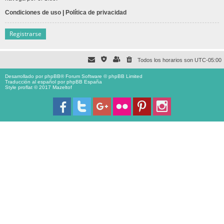
Condiciones de uso
|
Política de privacidad
Registrarse
Todos los horarios son
UTC-05:00
Desarrollado por
phpBB
® Forum Software © phpBB Limited
Traducción al español por
phpBB España
Style proflat © 2017
Mazeltof