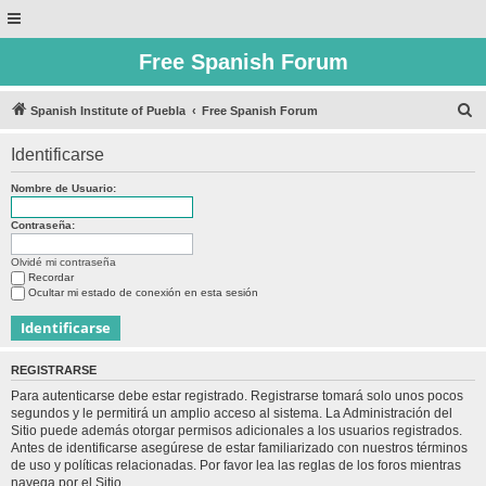
Free Spanish Forum
B
Spanish Institute of Puebla
Free Spanish Forum
u
Identificarse
s
c
Nombre de Usuario:
a
Contraseña:
r
Olvidé mi contraseña
Recordar
Ocultar mi estado de conexión en esta sesión
REGISTRARSE
Para autenticarse debe estar registrado. Registrarse tomará solo unos pocos
segundos y le permitirá un amplio acceso al sistema. La Administración del
Sitio puede además otorgar permisos adicionales a los usuarios registrados.
Antes de identificarse asegúrese de estar familiarizado con nuestros términos
de uso y políticas relacionadas. Por favor lea las reglas de los foros mientras
navega por el Sitio.