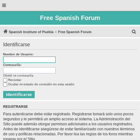
Free Spanish Forum
B
Spanish Institute of Puebla
Free Spanish Forum
u
Identificarse
s
c
Nombre de Usuario:
a
Contraseña:
r
Olvidé mi contraseña
Recordar
Ocultar mi estado de conexión en esta sesión
REGISTRARSE
Para autenticarse debe estar registrado. Registrarse tomará solo unos pocos
segundos y le permitirá un amplio acceso al sistema. La Administración del
Sitio puede además otorgar permisos adicionales a los usuarios registrados.
Antes de identificarse asegúrese de estar familiarizado con nuestros términos
de uso y políticas relacionadas. Por favor lea las reglas de los foros mientras
navega por el Sitio.