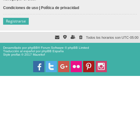
Condiciones de uso
|
Política de privacidad
Registrarse
Todos los horarios son
UTC-05:00
Desarrollado por
phpBB
® Forum Software © phpBB Limited
Traducción al español por
phpBB España
Style proflat © 2017
Mazeltof