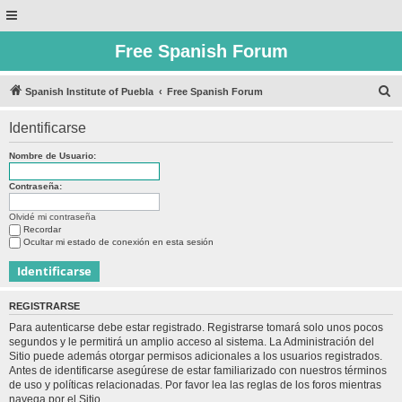
Free Spanish Forum
B
Spanish Institute of Puebla
Free Spanish Forum
u
Identificarse
s
c
Nombre de Usuario:
a
Contraseña:
r
Olvidé mi contraseña
Recordar
Ocultar mi estado de conexión en esta sesión
REGISTRARSE
Para autenticarse debe estar registrado. Registrarse tomará solo unos pocos
segundos y le permitirá un amplio acceso al sistema. La Administración del
Sitio puede además otorgar permisos adicionales a los usuarios registrados.
Antes de identificarse asegúrese de estar familiarizado con nuestros términos
de uso y políticas relacionadas. Por favor lea las reglas de los foros mientras
navega por el Sitio.