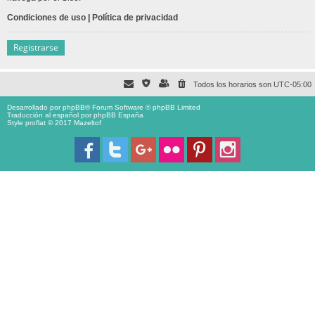
Condiciones de uso
|
Política de privacidad
Registrarse
Todos los horarios son
UTC-05:00
Desarrollado por
phpBB
® Forum Software © phpBB Limited
Traducción al español por
phpBB España
Style proflat © 2017
Mazeltof