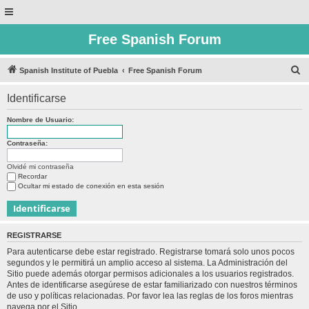
Free Spanish Forum
B
Spanish Institute of Puebla
Free Spanish Forum
u
Identificarse
s
c
Nombre de Usuario:
a
Contraseña:
r
Olvidé mi contraseña
Recordar
Ocultar mi estado de conexión en esta sesión
REGISTRARSE
Para autenticarse debe estar registrado. Registrarse tomará solo unos pocos
segundos y le permitirá un amplio acceso al sistema. La Administración del
Sitio puede además otorgar permisos adicionales a los usuarios registrados.
Antes de identificarse asegúrese de estar familiarizado con nuestros términos
de uso y políticas relacionadas. Por favor lea las reglas de los foros mientras
navega por el Sitio.