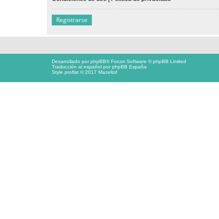
Registrarse
Desarrollado por
phpBB
® Forum Software © phpBB Limited
Traducción al español por
phpBB España
Style proflat © 2017
Mazeltof