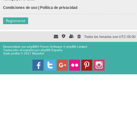
Condiciones de uso
|
Política de privacidad
Registrarse
Todos los horarios son
UTC-05:00
Desarrollado por
phpBB
® Forum Software © phpBB Limited
Traducción al español por
phpBB España
Style proflat © 2017
Mazeltof