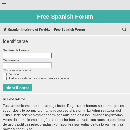
Free Spanish Forum
B
Spanish Institute of Puebla
Free Spanish Forum
u
Identificarse
s
c
Nombre de Usuario:
a
Contraseña:
r
Olvidé mi contraseña
Recordar
Ocultar mi estado de conexión en esta sesión
REGISTRARSE
Para autenticarse debe estar registrado. Registrarse tomará solo unos pocos
segundos y le permitirá un amplio acceso al sistema. La Administración del
Sitio puede además otorgar permisos adicionales a los usuarios registrados.
Antes de identificarse asegúrese de estar familiarizado con nuestros términos
de uso y políticas relacionadas. Por favor lea las reglas de los foros mientras
navega por el Sitio.