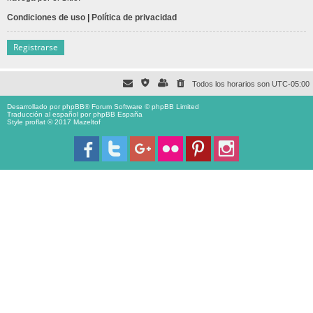
Condiciones de uso
|
Política de privacidad
Registrarse
Todos los horarios son
UTC-05:00
Desarrollado por
phpBB
® Forum Software © phpBB Limited
Traducción al español por
phpBB España
Style proflat © 2017
Mazeltof