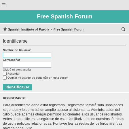
Free Spanish Forum
B
Spanish Institute of Puebla
Free Spanish Forum
u
Identificarse
s
c
Nombre de Usuario:
a
Contraseña:
r
Olvidé mi contraseña
Recordar
Ocultar mi estado de conexión en esta sesión
REGISTRARSE
Para autenticarse debe estar registrado. Registrarse tomará solo unos pocos
segundos y le permitirá un amplio acceso al sistema. La Administración del
Sitio puede además otorgar permisos adicionales a los usuarios registrados.
Antes de identificarse asegúrese de estar familiarizado con nuestros términos
de uso y políticas relacionadas. Por favor lea las reglas de los foros mientras
navega por el Sitio.