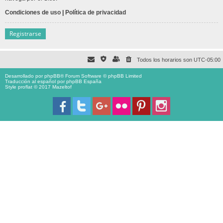
Condiciones de uso
|
Política de privacidad
Registrarse
Todos los horarios son
UTC-05:00
Desarrollado por
phpBB
® Forum Software © phpBB Limited
Traducción al español por
phpBB España
Style proflat © 2017
Mazeltof