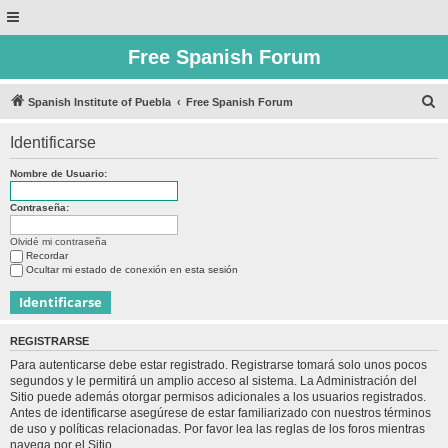
Free Spanish Forum
B
Spanish Institute of Puebla
Free Spanish Forum
u
Identificarse
s
c
Nombre de Usuario:
a
Contraseña:
r
Olvidé mi contraseña
Recordar
Ocultar mi estado de conexión en esta sesión
REGISTRARSE
Para autenticarse debe estar registrado. Registrarse tomará solo unos pocos
segundos y le permitirá un amplio acceso al sistema. La Administración del
Sitio puede además otorgar permisos adicionales a los usuarios registrados.
Antes de identificarse asegúrese de estar familiarizado con nuestros términos
de uso y políticas relacionadas. Por favor lea las reglas de los foros mientras
navega por el Sitio.