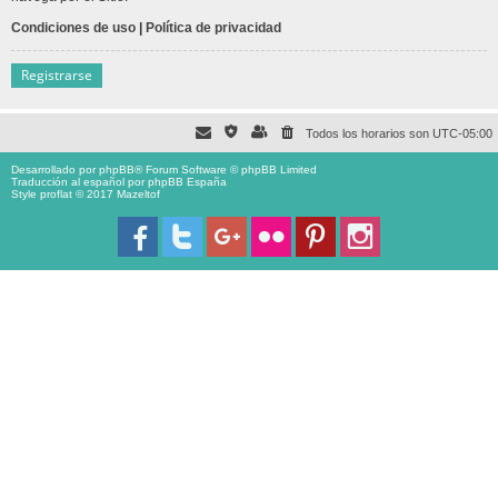
Condiciones de uso
|
Política de privacidad
Registrarse
Todos los horarios son
UTC-05:00
Desarrollado por
phpBB
® Forum Software © phpBB Limited
Traducción al español por
phpBB España
Style proflat © 2017
Mazeltof