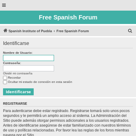
Free Spanish Forum
B
Spanish Institute of Puebla
Free Spanish Forum
u
Identificarse
s
c
Nombre de Usuario:
a
Contraseña:
r
Olvidé mi contraseña
Recordar
Ocultar mi estado de conexión en esta sesión
REGISTRARSE
Para autenticarse debe estar registrado. Registrarse tomará solo unos pocos
segundos y le permitirá un amplio acceso al sistema. La Administración del
Sitio puede además otorgar permisos adicionales a los usuarios registrados.
Antes de identificarse asegúrese de estar familiarizado con nuestros términos
de uso y políticas relacionadas. Por favor lea las reglas de los foros mientras
navega por el Sitio.