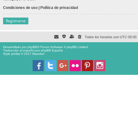
Condiciones de uso
|
Política de privacidad
Registrarse
Todos los horarios son
UTC-05:00
Desarrollado por
phpBB
® Forum Software © phpBB Limited
Traducción al español por
phpBB España
Style proflat © 2017
Mazeltof