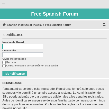
Free Spanish Forum
B
Spanish Institute of Puebla
Free Spanish Forum
u
Identificarse
s
c
Nombre de Usuario:
a
Contraseña:
r
Olvidé mi contraseña
Recordar
Ocultar mi estado de conexión en esta sesión
REGISTRARSE
Para autenticarse debe estar registrado. Registrarse tomará solo unos pocos
segundos y le permitirá un amplio acceso al sistema. La Administración del
Sitio puede además otorgar permisos adicionales a los usuarios registrados.
Antes de identificarse asegúrese de estar familiarizado con nuestros términos
de uso y políticas relacionadas. Por favor lea las reglas de los foros mientras
navega por el Sitio.