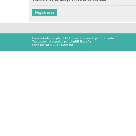
Registrarse
Desarrollado por
phpBB
® Forum Software © phpBB Limited
Traducción al español por
phpBB España
Style proflat © 2017
Mazeltof