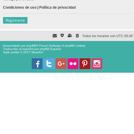
Condiciones de uso
|
Política de privacidad
Registrarse
Todos los horarios son
UTC-05:00
Desarrollado por
phpBB
® Forum Software © phpBB Limited
Traducción al español por
phpBB España
Style proflat © 2017
Mazeltof