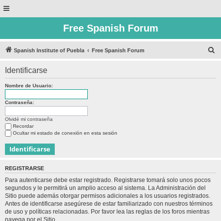
Free Spanish Forum
B
Spanish Institute of Puebla
Free Spanish Forum
u
Identificarse
s
c
Nombre de Usuario:
a
Contraseña:
r
Olvidé mi contraseña
Recordar
Ocultar mi estado de conexión en esta sesión
REGISTRARSE
Para autenticarse debe estar registrado. Registrarse tomará solo unos pocos
segundos y le permitirá un amplio acceso al sistema. La Administración del
Sitio puede además otorgar permisos adicionales a los usuarios registrados.
Antes de identificarse asegúrese de estar familiarizado con nuestros términos
de uso y políticas relacionadas. Por favor lea las reglas de los foros mientras
navega por el Sitio.